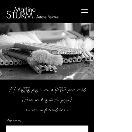
M
artine
S
TU
RM
Artis
te Pein
tre
N 'hésitez pas à me contacter par mail
(lien en bas de la page)
ou via ce formulaire :
Prénom