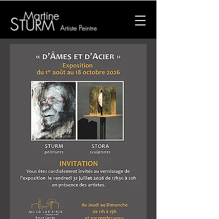
M
artine
S
TU
RM
Artis
te Pein
tre